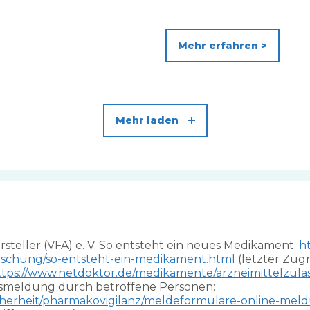
Mehr erfahren >
Mehr laden
steller (VFA) e. V. So entsteht ein neues Medikament.
ht
rschung/so-entsteht-ein-medikament.html
(letzter Zugri
ttps://www.netdoktor.de/medikamente/arzneimittelzula
gsmeldung durch betroffene Personen:
sicherheit/pharmakovigilanz/meldeformulare-online-m