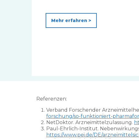
Mehr erfahren >
Referenzen:
Verband Forschender Arzneimittelher
forschung/so-funktioniert-pharmafo
NetDoktor. Arzneimittelzulassung.
h
Paul-Ehrlich-Institut. Nebenwirkun
https://www.pei.de/DE/arzneimittel