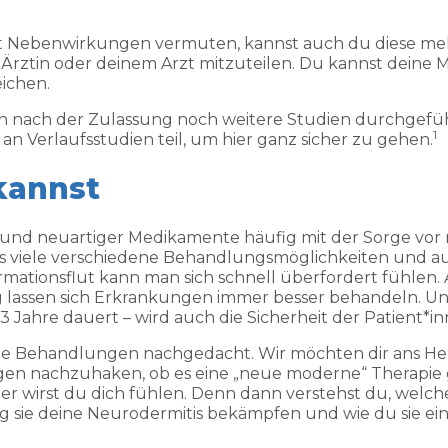
lbst Nebenwirkungen vermuten, kannst auch du diese me
 Ärztin oder deinem Arzt mitzuteilen. Du kannst deine 
ichen.
h nach der Zulassung noch weitere Studien durchgefüh
1
n Verlaufsstudien teil, um hier ganz sicher zu gehen.
kannst
r und neuartiger Medikamente häufig mit der Sorge v
 es viele verschiedene Behandlungsmöglichkeiten und a
ormationsflut kann man sich schnell überfordert fühle
g lassen sich Erkrankungen immer besser behandeln. U
13 Jahre dauert – wird auch die Sicherheit der Patient*i
ue Behandlungen nachgedacht. Wir möchten dir ans Herz 
n nachzuhaken, ob es eine „neue moderne“ Therapie g
r wirst du dich fühlen. Denn dann verstehst du, welche W
g sie deine Neurodermitis bekämpfen und wie du sie 